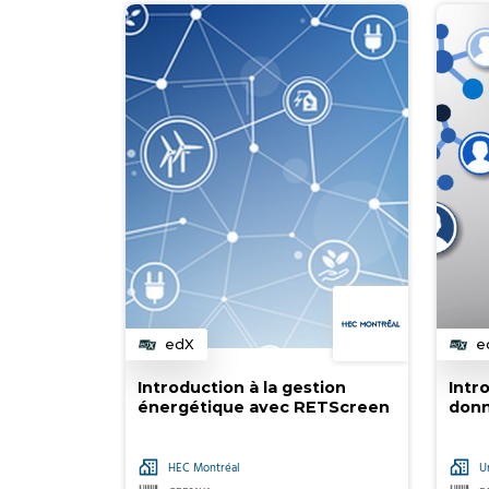
edX
e
Catégorie
C
Introduction à la gestion
Intr
énergétique avec RETScreen
donn
HEC Montréal
U