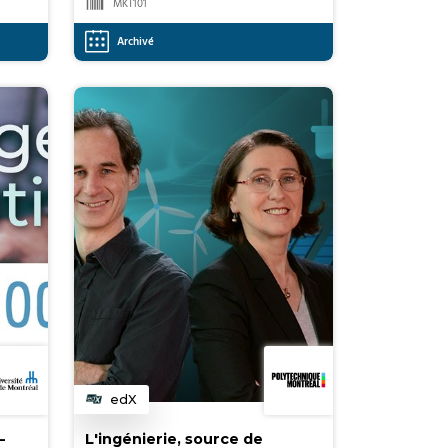
MKT101
Archivé
edX
Catégorie
–
L'ingénierie, source de