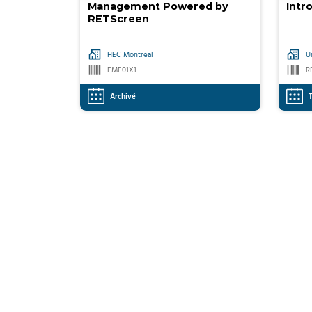
Management Powered by
Intr
RETScreen
HEC Montréal
U
EME01X1
R
Archivé
T