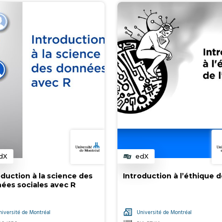
dX
edX
atégorie
Catégorie
oduction à la science des
Introduction à l’éthique de
ées sociales avec R
niversité de Montréal
Université de Montréal