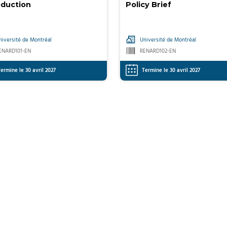
oduction
Policy Brief
niversité de Montréal
Université de Montréal
ENARD101-EN
RENARD102-EN
ermine le 30 avril 2027
Termine le 30 avril 2027
Page précédente 2
Actuellement sur la page 3
Page suivante 4
Page 5
Dernière page 1
Page 1
2
3
4
5
...
10
VOIR TOUS LES COURS LIÉS À ATTESTATION PAYANTE