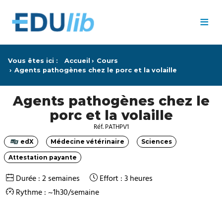
Passer au contenu principal
≡
Vous êtes ici :
Accueil
Cours
Agents pathogènes chez le porc et la volaille
Agents pathogènes chez le
porc et la volaille
Réf. PATHPV1
edX
Médecine vétérinaire
Sciences
Catégorie
Catégorie
Catégorie
Attestation payante
Catégorie
Durée : 2 semaines
Effort : 3 heures
Rythme : ~1h30/semaine