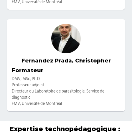
FMV, Université de Montréal
Fernandez Prada, Christopher
Catégories
Formateur
DMV, MSc, Ph.D
Professeur adjoint
Directeur du Laboratoire de parasitologie, Service de
diagnostic
FMV, Université de Montréal
Expertise technopédagogique :