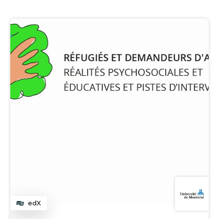
edX
Catégorie