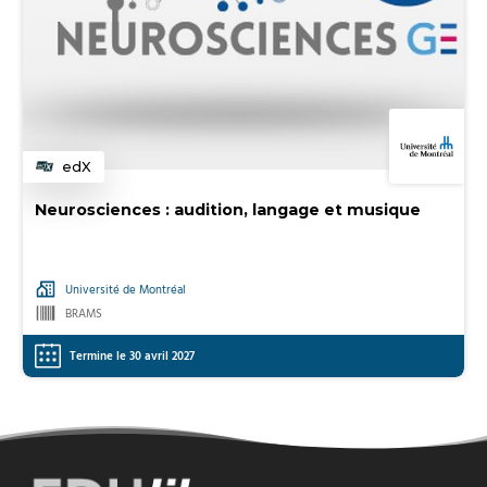
edX
Catégorie
Neurosciences : audition, langage et musique
Université de Montréal
BRAMS
Termine le 30 avril 2027