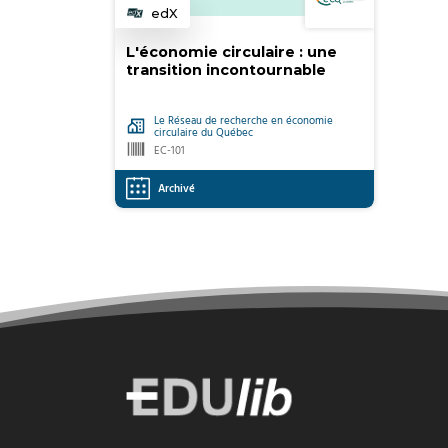
edX
Catégorie
L'économie circulaire : une
transition incontournable
Le Réseau de recherche en économie
circulaire du Québec
EC-101
Archivé